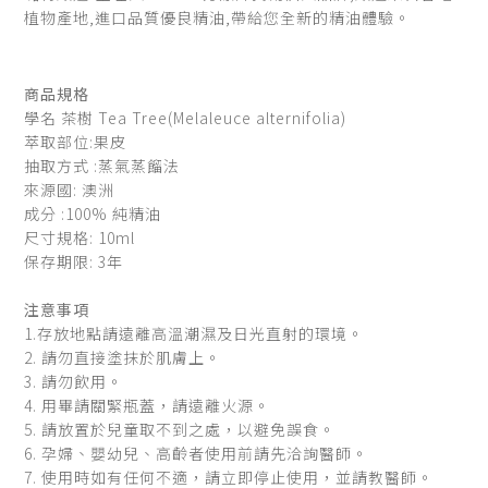
植物產地,進口品質優良精油,帶給您全新的精油體驗。
商品規格
學名 茶樹 Tea Tree(Melaleuce alternifolia)
萃取部位:果皮
抽取方式 :蒸氣蒸餾法
來源國: 澳洲
成分 :100% 純精油
尺寸規格: 10ml
保存期限: 3年
注意事項
1.存放地點請遠離高溫潮濕及日光直射的環境。
2. 請勿直接塗抹於肌膚上。
3. 請勿飲用。
4. 用畢請關緊瓶蓋，請遠離火源。
5. 請放置於兒童取不到之處，以避免誤食。
6. 孕婦、嬰幼兒、高齡者使用前請先洽詢醫師。
7. 使用時如有任何不適，請立即停止使用，並請教醫師。