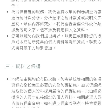
佈。
為提供精確的服務，我們會將收集的問卷調查內容
進行統計與分析，分析結果之統計數據或說明文字
呈現，除供內部研究外，我們會視需要公佈統計數
據及說明文字，但不涉及特定個人之資料。
您可以隨時向我們提出請求，以更正或刪除您的帳
戶或本網站所蒐集的個人資料等隱私資訊。聯繫方
式請見最下方聯繫管道。
三、資料之保護
本網站主機均設有防火牆、防毒系統等相關的各項
資訊安全設備及必要的安全防護措施，加以保護網
站及您的個人資料採用嚴格的保護措施，只由經過
授權的人員才能接觸您的個人資料，相關處理人員
皆簽有保密合約，如有違反保密義務者，將會受到