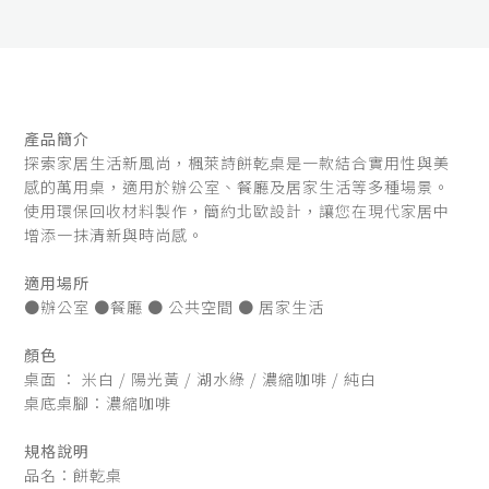
產品簡介
探索家居生活新風尚，楓萊詩餅乾桌是一款結合實用性與美
感的萬用桌，適用於辦公室、餐廳及居家生活等多種場景。
使用環保回收材料製作，簡約北歐設計，讓您在現代家居中
增添一抹清新與時尚感。
適用場所
●辦公室 ●餐廳 ● 公共空間 ● 居家生活
顏色
桌面 ： 米白 / 陽光黃 / 湖水綠 / 濃縮咖啡 / 純白
桌底桌腳：濃縮咖啡
規格說明
品名：餅乾桌