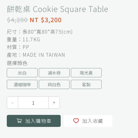
餅乾桌 Cookie Square Table
$4,280
NT $3,200
尺寸：長80*寬80*高75(cm)
重量：11.7KG
材質：PP
產地：MADE IN TAIWAN
選擇顏色
米白
湖水綠
陽光黃
濃縮咖啡
純白色
客製
-
+
加入購物車
加入收藏