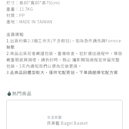
尺寸：長80*寬80*高75(cm)
重量：11.7KG
材質：PP
產地：MADE IN TAIWAN
出貨須知
1.
出貨約需2-3個工作天(不含假日)，如為急件請先與Fornice
聯繫
2.
商品出貨前會嚴謹包裝，重複檢查，若於運送過程中，導致
嚴重瑕疵與損壞，請拆封時，務必 攝影開箱過程並保留完整
包裝，3天內通知我們以便為您做更換。
3.此商品
因體型較大
，
僅供宅配寄送
，
下單請選擇宅配方案
熱門商品
生活家居
貝果籃 Bagel Basket