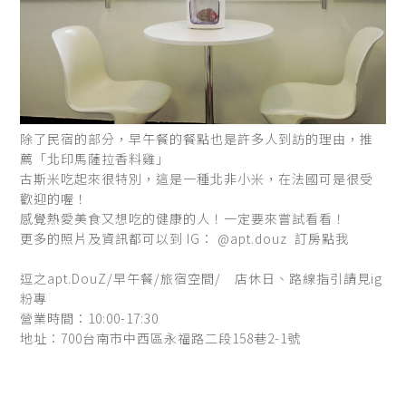
除了民宿的部分，早午餐的餐點也是許多人到訪的理由，推
薦「北印馬薩拉香料雞」
古斯米吃起來很特別，這是一種北非小米，在法國可是很受
歡迎的喔！
感覺熱愛美食又想吃的健康的人！一定要來嘗試看看！
更多的照片及資訊都可以到 IG：
@apt.douz
訂房點我
逗之apt.DouZ/早午餐/旅宿空間/ 店休日、路線指引請見ig
粉專
營業時間：10:00-17:30
地址：700台南市中西區永福路二段158巷2-1號