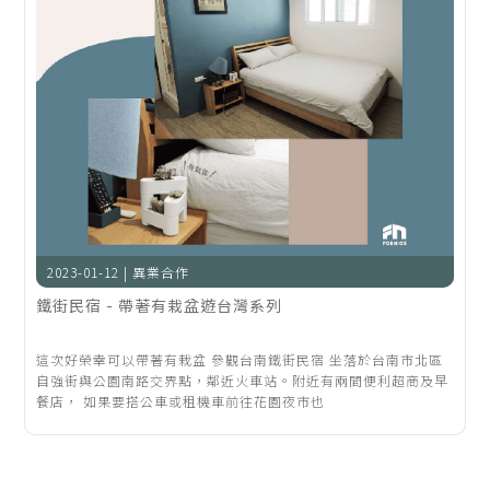
2023-01-12 | 異業合作
鐵街民宿 - 帶著有栽盆遊台灣系列
這次好榮幸可以帶著有栽盆 參觀台南鐵街民宿 坐落於台南市北區
自強街與公園南路交界點，鄰近火車站。附近有兩間便利超商及早
餐店， 如果要搭公車或租機車前往花園夜市也