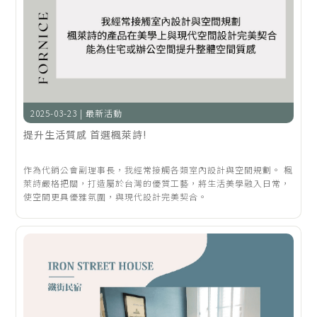
2025-03-23 | 最新活動
提升生活質感 首選楓萊詩!
作為代銷公會副理事長，我經常接觸各類室內設計與空間規劃。 楓
萊詩嚴格把關，打造屬於台灣的優質工藝，將生活美學融入日常，
使空間更具優雅氛圍，與現代設計完美契合。