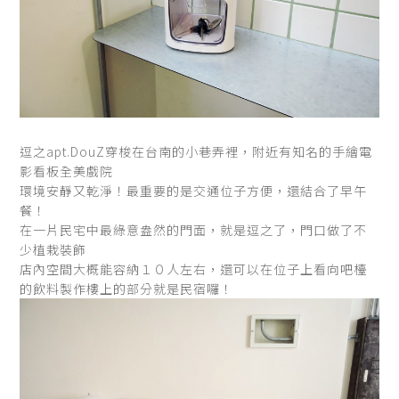
逗之apt.DouZ穿梭在台南的小巷弄裡，附近有知名的手繪電
影看板全美戲院
環境安靜又乾淨！最重要的是交通位子方便，還結合了早午
餐！
在一片民宅中最綠意盎然的門面，就是逗之了，門口做了不
少植栽裝飾
店內空間大概能容納１０人左右，還可以在位子上看向吧檯
的飲料製作樓上的部分就是民宿囉！