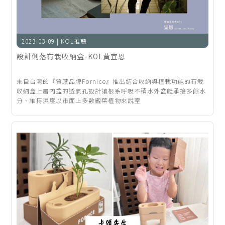
2023-03-09 | KOL推薦
設計俐落有栽收納盒-KOL黃宜恩
來自台灣的『質感品牌Fornice』推出結合收納與植栽功能的有栽
收納盒上層內盆的透氣孔設計讓根系呼吸不積水外盆能承接多餘水
分、維持濕度以市面上多數觀葉植物來說室