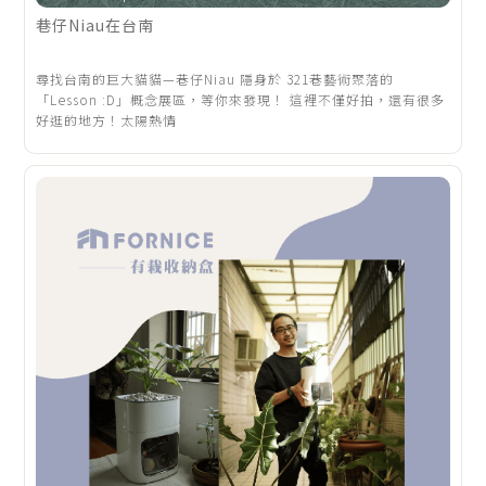
巷仔Niau在台南
尋找台南的巨大貓貓—巷仔Niau 隱身於 321巷藝術聚落的
「Lesson :D」概念展區，等你來發現！ 這裡不僅好拍，還有很多
好逛的地方！太陽熱情