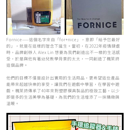
Fornice——這個名字來自「for+nice」，意即「給予您最好
的」，就是在這樣的理念下誕生。當初，在2022年疫情肆虐
時，品牌創辦人 Alex Lin 想要為我們創造出不一樣的生活感
受，於是與他有著幼兒教學背景的太太，一同創造了楓萊詩
這個品牌。
他們的目標不僅是設計出實用的生活用品，更希望這些產品
能帶來超越快樂的享受，讓我們在遊戲中學習，在學習中遊
戲。楓萊詩傳承了40年來對塑膠模具製品的極致工藝，以少
即是多的生活美學為基礎，為我們的生活增添了一抹精緻與
溫暖。