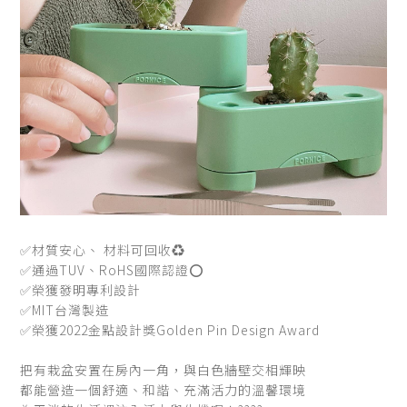
✅材質安心、 材料可回收♻️
✅通過TUV、RoHS國際認證⭕️
✅榮獲發明專利設計
✅MIT台灣製造
✅榮獲2022金點設計獎Golden Pin Design Award
把有栽盆安置在房內一角，與白色牆壁交相輝映
都能營造一個舒適、和諧、充滿活力的溫馨環境