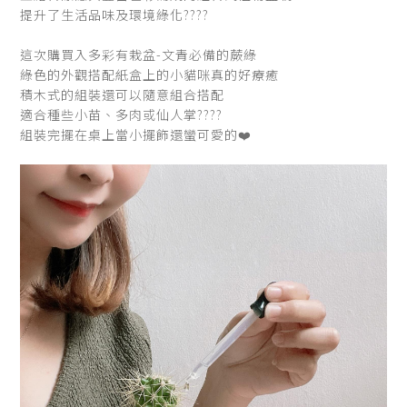
提升了生活品味及環境綠化????
這次購買入多彩有栽盆-文青必備的蕨綠
綠色的外觀搭配紙盒上的小貓咪真的好療癒
積木式的組裝還可以隨意組合搭配
適合種些小苗、多肉或仙人掌????
組裝完擺在桌上當小擺飾還蠻可愛的❤️