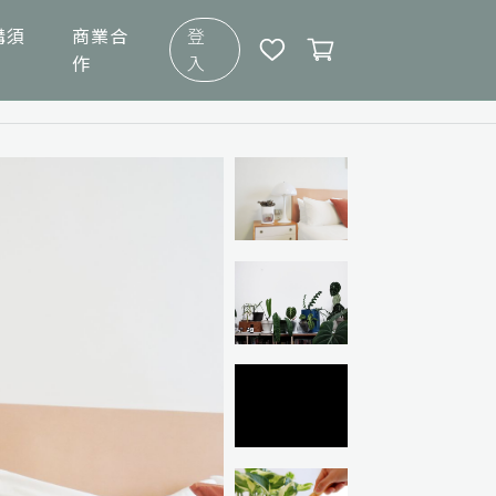
購須
商業合
登
作
入