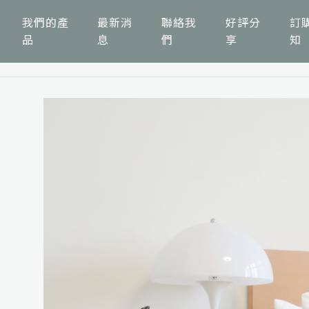
我們的產
最新消
聯絡我
好評分
訂
品
息
們
享
知