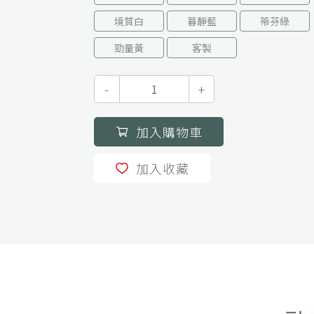
境質白
暮靜藍
蒂芬綠
勁量黃
客製
-
+
加入購物車
加入收藏