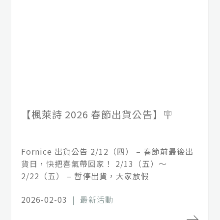
026 春節出貨公告】🪧
2025 Thank
貨公告 2/12（四） – 春節前最後出
謝謝 2025 
帶回家！ 2/13（五）～
詩而言並不容易
 – 暫停出貨，大家放假
調整方向，重新
在這些過程中，
| 最新活動
2025-12-31
|