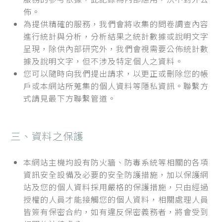
佈。
為提供精確的服務，我們會將收集的問卷調查內容
進行統計與分析，分析結果之統計數據或說明文字
呈現，除供內部研究外，我們會視需要公佈統計數
據及說明文字，但不涉及特定個人之資料。
您可以隨時向我們提出請求，以更正或刪除您的帳
戶或本網站所蒐集的個人資料等隱私資訊。聯繫方
式請見最下方聯繫管道。
三、資料之保護
本網站主機均設有防火牆、防毒系統等相關的各項
資訊安全設備及必要的安全防護措施，加以保護網
站及您的個人資料採用嚴格的保護措施，只由經過
授權的人員才能接觸您的個人資料，相關處理人員
皆簽有保密合約，如有違反保密義務者，將會受到